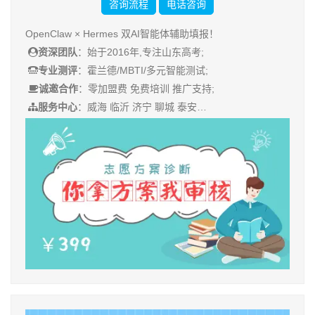
咨询流程
电话咨询
OpenClaw × Hermes 双AI智能体辅助填报！
资深团队
：始于2016年,专注山东高考;
专业测评
：霍兰德/MBTI/多元智能测试;
诚邀合作
：零加盟费 免费培训 推广支持;
服务中心
：威海 临沂 济宁 聊城 泰安…