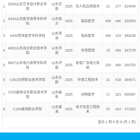
E506山东艺术设计职业学
山东济
1
2025
无人机应用技术
21
277
624934
院
南
A442山东医学高等专科学
山东临
2
2025
临床医学
409
446
320093
校
沂
山东菏
3
A444菏泽医学专科学校
2025
临床医学
450
419
382038
泽
A832山东商业职业技术学
山东济
4
2025
市场营销
15
456
297278
院
南
B827山东电力高等专科学
山东济
发电厂及电力系
5
2025
220
468
264753
校
南
统
山东日
6
C062日照职业技术学院
2025
环境工程技术
31
418
384071
照
C070曲阜远东职业技术学
山东曲
7
2025
动物医学
17
323
565987
院
阜
山东威
电子信息工程技
8
C326威海职业学院
2025
67
424
371552
海
术
显示 1 到 8 总 8 (共 1 页)